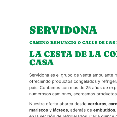
SERVIDONA
CAMINO RENUNCIO O CALLE DE LAS
LA CESTA DE LA C
CASA
Servidona es el grupo de venta ambulante 
ofreciendo productos congelados y refrigera
país. Contamos con más de 25 años de exper
numerosos camiones, acercamos productos d
Nuestra oferta abarca desde
verduras, car
mariscos
y
lácteos
, además de
embutidos,
en la sección de refrigerados. Cada quince 