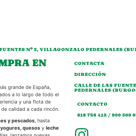
 FUENTES Nº 3, VILLAGONZALO PEDERNALES (B
OMPRA EN
CONTACTA
DIRECCIÓN
CALLE DE LAS FUENTE
más grande de España,
PEDERNALES (BURGO
dos a lo largo de todo el
iencia y una flota de
CONTACTO
e calidad a cada rincón.
618 756 412 / 900 300 
nes y pescados
, hasta
 yogures, quesos
y
leche
días, lanzamos nuevas